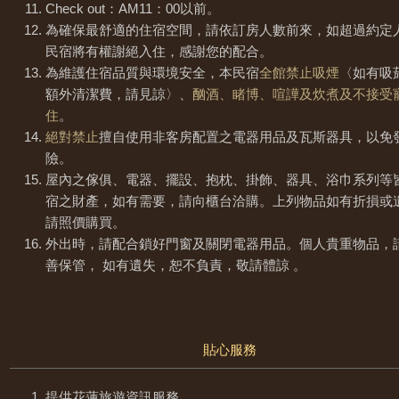
Check out：AM11：00以前。
為確保最舒適的住宿空間，請依訂房人數前來，如超過約定
民宿將有權謝絕入住，感謝您的配合。
為維護住宿品質與環境安全，本民宿
全館禁止吸煙
〈如有吸
額外清潔費，請見諒〉、
酗酒、睹博、喧譁及炊煮及不接受
住
。
絕對禁止
擅自使用非客房配置之電器用品及瓦斯器具，以免
險。
屋內之傢俱、電器、擺設、抱枕、掛飾、器具、浴巾系列等
宿之財產，如有需要，請向櫃台洽購。上列物品如有折損或
請照價購買。
外出時，請配合鎖好門窗及關閉電器用品。個人貴重物品，
善保管， 如有遺失，恕不負責，敬請體諒 。
貼心服務
提供花蓮旅遊資訊服務。