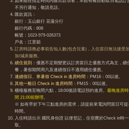
如未能在指定時間內匯出款項者，本館有權自動取消電話訂
不另行通知，敬請見諒。
匯款資訊：
銀行：玉山銀行 花蓮分行
銀行代碼：808
帳號：1023-979-026373
戶名：江景穎
訂房時請務必事前告知人數(包含兒童)，入住當日無法接受加
加/減床服務。
續住規則：
優惠不定期變更以訂房當日之優惠方式為主，續
餐，暑假期間周六及連續假日不適用續住優惠。
連續假日、寒暑假 Check in 進房時間：
PM16：00以後。
其他一般日 Check in 進房時間：
PM15：00以後。
櫃檯服務至晚間六點，18:00後請電話預約進房。
最晚進房時
間 21:00前辦理
。
※ 如有早於下午三點進房的需求，請提前來電詢問當日可提
時間。
入住時請出示 國民身份證 以便登記，住宿費於Check in時
取。